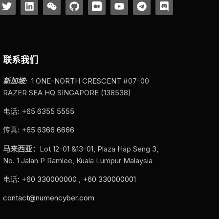
联系我们
新加坡:
1 ONE-NORTH CRESCENT #07-00
RAZER SEA HQ SINGAPORE (138538)
电话: +
65 6355 5555
传真:
+65 6366 6666
马来西亚：
Lot 12-01 &13-01, Plaza Hap Seng 3,
No. 1 Jalan P Ramlee, Kuala Lumpur Malaysia
电话:
+60 330000000
,
+60 330000001
contact@numencyber.com